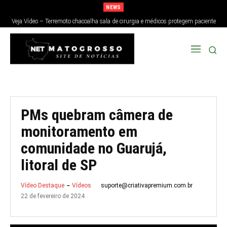
NEWS
Veja Vídeo – Terremoto chacoalha sala de cirurgia e médicos protegem paciente
no Japão; veja
PMs quebram câmera de
monitoramento em
comunidade no Guarujá,
litoral de SP
suporte@criativapremium.com.br
Vídeo Destaque
Vídeos
22 de fevereiro de 2024