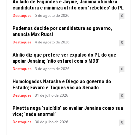
Ao lado de Fagundes e Jayme, Janaina oficializa
candidatura e minimiza atrito com ‘rebeldes’ do PL
Destaques
5 de agosto de 2026
0
Podemos decide por candidatura ao governo,
anuncia Max Russi
Destaques
4 de agosto de 2026
0
Abilio diz que prefere ser expulso do PL do que
apoiar Janaina; ‘não estarei com o MDB’
Destaques
3 de agosto de 2026
0
Homologados Natasha e Diego ao governo do
Estado; Fávaro e Taques vão ao Senado
Destaques
31 de julho de 2026
0
Pivetta nega ‘suicídio’ ao avaliar Janaina como sua
vice; ‘nada anormal’
Destaques
30 de julho de 2026
0