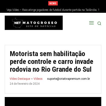
NEWS
Veja Vídeo – Raio atinge jogadores de futebol durante partida na Tailândia; 1
morre e 12 ficam feridos
Motorista sem habilitação
perde controle e carro invade
rodovia no Rio Grande do Sul
suporte@criativapremium.com.br
Vídeo Destaque
Vídeos
24 de fevereiro de 2024