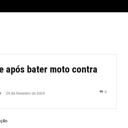
E
MATERIAL LEGAL
CIDADES
ESPORTE
POLÍTICA
 após bater moto contra
0
r
29 de fevereiro de 2024
ução