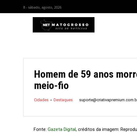
8 - sábado, agosto, 2026
HOM
Homem de 59 anos morre
meio-fio
suporte@criativapremium.com.b
Cidades
Destaques
Fonte:
Gazeta Digital
, créditos da imagem: Reprod