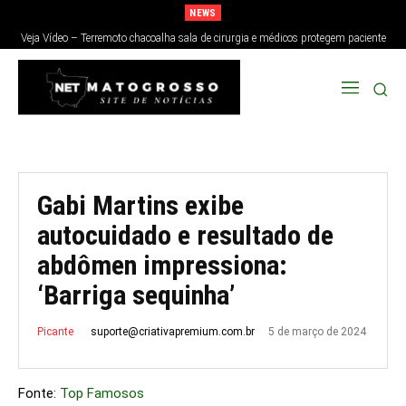
NEWS
Veja Vídeo – Terremoto chacoalha sala de cirurgia e médicos protegem paciente
no Japão; veja
Gabi Martins exibe
autocuidado e resultado de
abdômen impressiona:
‘Barriga sequinha’
5 de março de 2024
suporte@criativapremium.com.br
Picante
Fonte:
Top Famosos