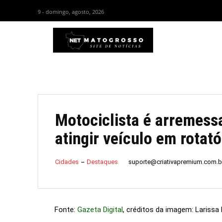
9 - domingo, agosto, 2026
HOM
Motociclista é arremess
atingir veículo em rotató
suporte@criativapremium.com.b
Cidades
Destaques
Fonte:
Gazeta Digital
, créditos da imagem: Lariss