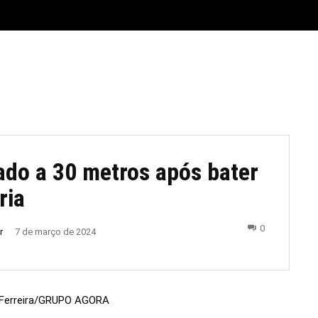
E
MATERIAL LEGAL
CIDADES
ESPORTE
POLÍTICA
ado a 30 metros após bater
ria
0
r
7 de março de 2024
a Ferreira/GRUPO AGORA