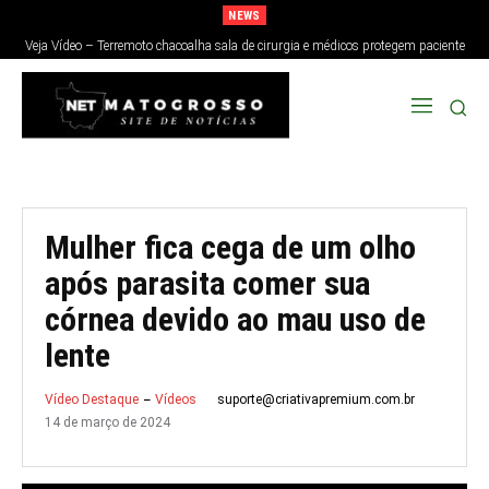
NEWS
Veja Vídeo – Terremoto chacoalha sala de cirurgia e médicos protegem paciente
no Japão; veja
Mulher fica cega de um olho
após parasita comer sua
córnea devido ao mau uso de
lente
suporte@criativapremium.com.br
Vídeo Destaque
Vídeos
14 de março de 2024