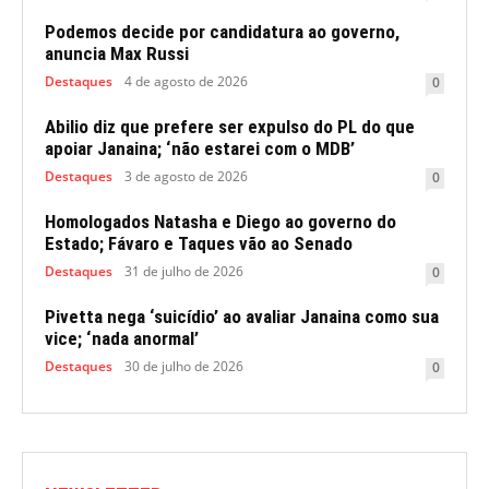
Podemos decide por candidatura ao governo,
anuncia Max Russi
Destaques
4 de agosto de 2026
0
Abilio diz que prefere ser expulso do PL do que
apoiar Janaina; ‘não estarei com o MDB’
Destaques
3 de agosto de 2026
0
Homologados Natasha e Diego ao governo do
Estado; Fávaro e Taques vão ao Senado
Destaques
31 de julho de 2026
0
Pivetta nega ‘suicídio’ ao avaliar Janaina como sua
vice; ‘nada anormal’
Destaques
30 de julho de 2026
0