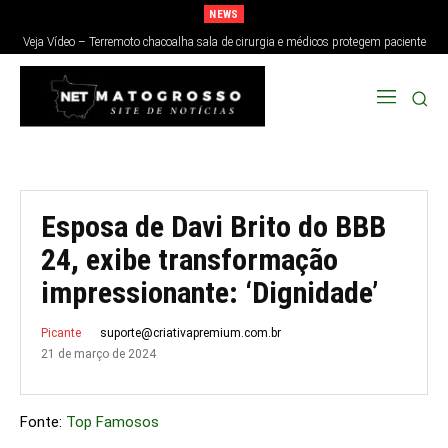
NEWS
Veja Vídeo – Terremoto chacoalha sala de cirurgia e médicos protegem paciente
no Japão; veja
Esposa de Davi Brito do BBB
24, exibe transformação
impressionante: ‘Dignidade’
suporte@criativapremium.com.br
Picante
21 de março de 2024
Fonte:
Top Famosos