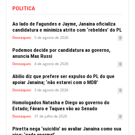
POLITICA
Ao lado de Fagundes e Jayme, Janaina oficializa
candidatura e minimiza atrito com ‘rebeldes’ do PL
Destaques
5 de agosto de 2026
0
Podemos decide por candidatura ao governo,
anuncia Max Russi
Destaques
4 de agosto de 2026
0
Abilio diz que prefere ser expulso do PL do que
apoiar Janaina; ‘não estarei com o MDB’
Destaques
3 de agosto de 2026
0
Homologados Natasha e Diego ao governo do
Estado; Fávaro e Taques vão ao Senado
Destaques
31 de julho de 2026
0
Pivetta nega ‘suicídio’ ao avaliar Janaina como sua
vice; ‘nada anormal’