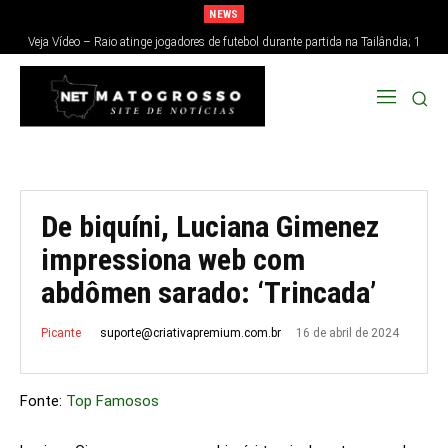
NEWS
Veja Vídeo – Raio atinge jogadores de futebol durante partida na Tailândia; 1
morre e 12 ficam feridos
De biquíni, Luciana Gimenez
impressiona web com
abdômen sarado: ‘Trincada’
16 de abril de 2024
suporte@criativapremium.com.br
Picante
Fonte:
Top Famosos