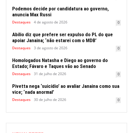
Podemos decide por candidatura ao governo,
anuncia Max Russi
Destaques
4 de agosto de 2026
0
Abilio diz que prefere ser expulso do PL do que
apoiar Janaina; ‘não estarei com o MDB’
Destaques
3 de agosto de 2026
0
Homologados Natasha e Diego ao governo do
Estado; Fávaro e Taques vão ao Senado
Destaques
31 de julho de 2026
0
Pivetta nega ‘suicídio’ ao avaliar Janaina como sua
vice; ‘nada anormal’
Destaques
30 de julho de 2026
0