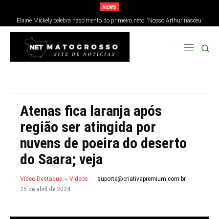
NEWS
Elaine Mickely celebra nascimento do primeiro neto: ‘Nosso Arthur nasceu’
Atenas fica laranja após
região ser atingida por
nuvens de poeira do deserto
do Saara; veja
suporte@criativapremium.com.br
Vídeo Destaque
Vídeos
25 de abril de 2024