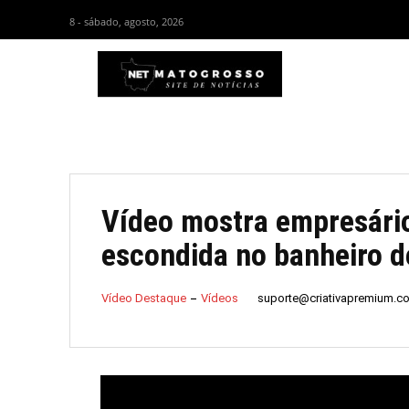
8 - sábado, agosto, 2026
HOM
Vídeo mostra empresár
escondida no banheiro d
suporte@criativapremium.c
Vídeo Destaque
Vídeos