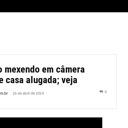
E
MATERIAL LEGAL
CIDADES
ESPORTE
POLÍTICA
io mexendo em câmera
e casa alugada; veja
0
om.br
26 de abril de 2024