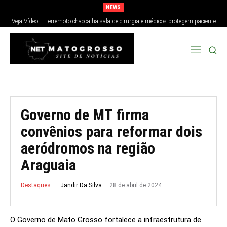
NEWS
Veja Vídeo – Terremoto chacoalha sala de cirurgia e médicos protegem paciente
no Japão; veja
Governo de MT firma
convênios para reformar dois
aeródromos na região
Araguaia
28 de abril de 2024
Jandir Da Silva
Destaques
O Governo de Mato Grosso fortalece a infraestrutura de