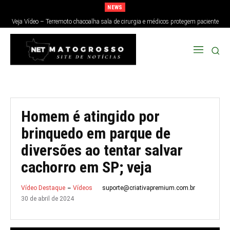
NEWS
Veja Vídeo – Terremoto chacoalha sala de cirurgia e médicos protegem paciente
no Japão; veja
Homem é atingido por
brinquedo em parque de
diversões ao tentar salvar
cachorro em SP; veja
suporte@criativapremium.com.br
Vídeo Destaque
Vídeos
30 de abril de 2024