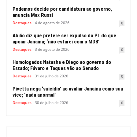
Podemos decide por candidatura ao governo,
anuncia Max Russi
Destaques
4 de agosto de 2026
0
Abilio diz que prefere ser expulso do PL do que
apoiar Janaina; ‘não estarei com o MDB’
Destaques
3 de agosto de 2026
0
Homologados Natasha e Diego ao governo do
Estado; Fávaro e Taques vão ao Senado
Destaques
31 de julho de 2026
0
Pivetta nega ‘suicídio’ ao avaliar Janaina como sua
vice; ‘nada anormal’
Destaques
30 de julho de 2026
0