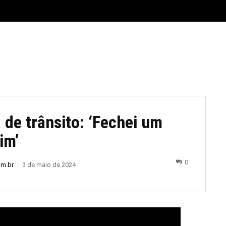
E
MATERIAL LEGAL
CIDADES
ESPORTE
POLÍTICA
 de trânsito: ‘Fechei um
im’
0
om.br
3 de maio de 2024