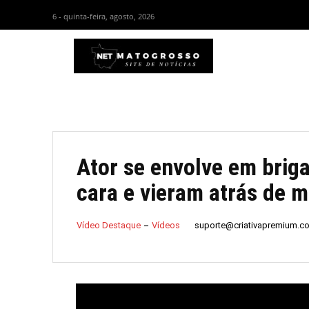
6 - quinta-feira, agosto, 2026
HOM
Ator se envolve em briga
cara e vieram atrás de m
suporte@criativapremium.c
Vídeo Destaque
Vídeos