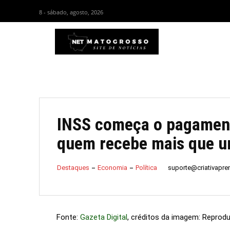
8 - sábado, agosto, 2026
HOM
INSS começa o pagament
quem recebe mais que u
suporte@criativapr
Destaques
Economia
Política
Fonte:
Gazeta Digital
, créditos da imagem: Reprod