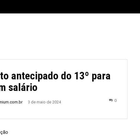
E
MATERIAL LEGAL
CIDADES
ESPORTE
POLÍTICA
o antecipado do 13º para
m salário
0
emium.com.br
3 de maio de 2024
ução