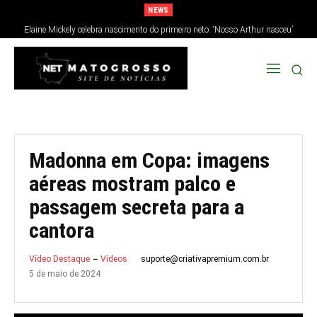
NEWS
Elaine Mickely celebra nascimento do primeiro neto: ‘Nosso Arthur nasceu’
Madonna em Copa: imagens
aéreas mostram palco e
passagem secreta para a
cantora
suporte@criativapremium.com.br
Vídeo Destaque
Vídeos
5 de maio de 2024