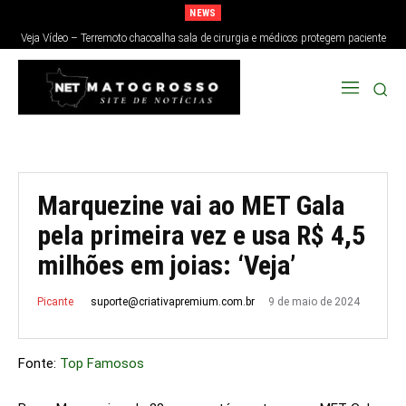
NEWS
Veja Vídeo – Terremoto chacoalha sala de cirurgia e médicos protegem paciente
no Japão; veja
Marquezine vai ao MET Gala
pela primeira vez e usa R$ 4,5
milhões em joias: ‘Veja’
9 de maio de 2024
suporte@criativapremium.com.br
Picante
Fonte:
Top Famosos