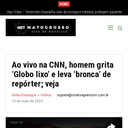
NEWS
Veja Vídeo – Terremoto chacoalha sala de cirurgia e médicos protegem paciente
no Japão; veja
Ao vivo na CNN, homem grita
‘Globo lixo’ e leva ‘bronca’ de
repórter; veja
suporte@criativapremium.com.br
Vídeo Destaque
Vídeos
10 de maio de 2024