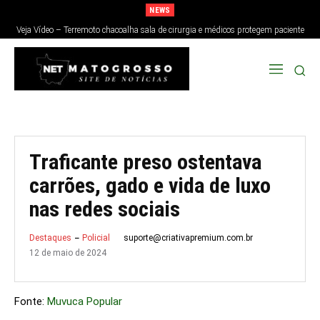
NEWS
Veja Vídeo – Terremoto chacoalha sala de cirurgia e médicos protegem paciente
no Japão; veja
Traficante preso ostentava
carrões, gado e vida de luxo
nas redes sociais
suporte@criativapremium.com.br
Destaques
Policial
12 de maio de 2024
Fonte:
Muvuca Popular