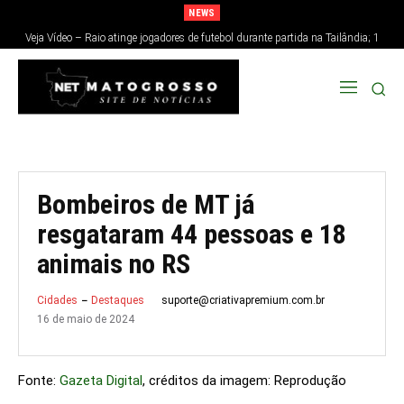
NEWS
Veja Vídeo – Raio atinge jogadores de futebol durante partida na Tailândia; 1
morre e 12 ficam feridos
Bombeiros de MT já
resgataram 44 pessoas e 18
animais no RS
suporte@criativapremium.com.br
Cidades
Destaques
16 de maio de 2024
Fonte:
Gazeta Digital
, créditos da imagem: Reprodução