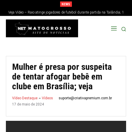
NEWS
Veja Vídeo – Raio atinge jogadores de futebol durante partida na Tailândia; 1
morre e 12 ficam feridos
Mulher é presa por suspeita
de tentar afogar bebê em
clube em Brasília; veja
suporte@criativapremium.com.br
Vídeo Destaque
Vídeos
17 de maio de 2024