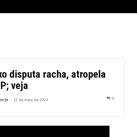
E
MATERIAL LEGAL
CIDADES
ESPORTE
POLÍTICA
xo disputa racha, atropela
P; veja
0
om.br
22 de maio de 2024