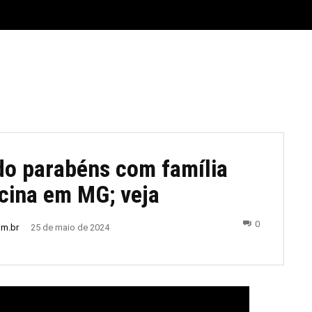
E
MATERIAL LEGAL
CIDADES
ESPORTE
POLÍTICA
o parabéns com família
cina em MG; veja
0
om.br
25 de maio de 2024