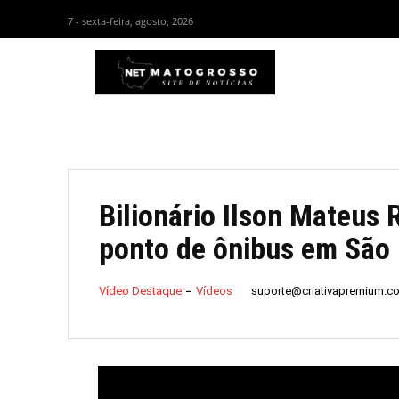
7 - sexta-feira, agosto, 2026
HOM
Bilionário Ilson Mateus 
ponto de ônibus em São 
suporte@criativapremium.c
Vídeo Destaque
Vídeos