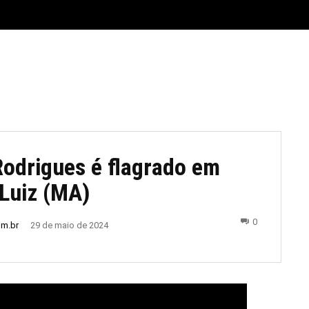
E
MATERIAL LEGAL
CIDADES
ESPORTE
POLÍTICA
Rodrigues é flagrado em
Luiz (MA)
0
om.br
29 de maio de 2024