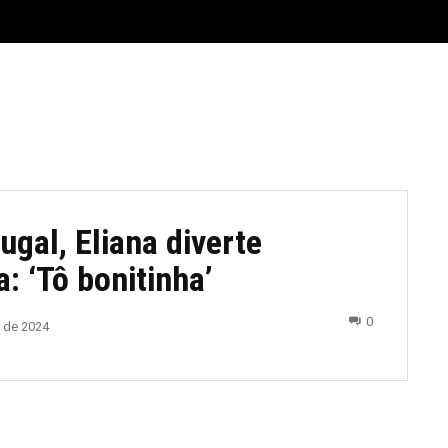
E
MATERIAL LEGAL
CIDADES
ESPORTE
POLÍTICA
gal, Eliana diverte
: ‘Tô bonitinha’
0
 de 2024