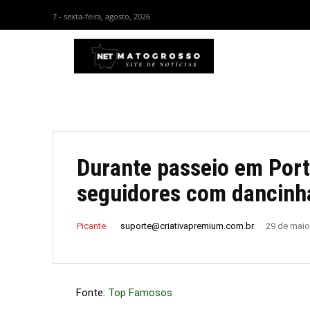
7 - sexta-feira, agosto, 2026
HOM
Durante passeio em Portu
seguidores com dancinha
suporte@criativapremium.com.br
Picante
29 de maio
Fonte:
Top Famosos