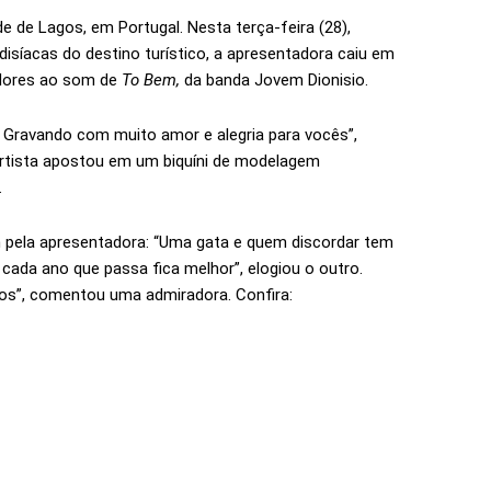
de de Lagos, em Portugal. Nesta terça-feira (28),
isíacas do destino turístico, a apresentadora caiu em
idores ao som de
To Bem,
da banda Jovem Dionisio.
c). Gravando com muito amor e alegria para vocês”,
a artista apostou em um biquíni de modelagem
.
 pela apresentadora: “Uma gata e quem discordar tem
 A cada ano que passa fica melhor”, elogiou o outro.
dos”, comentou uma admiradora. Confira: