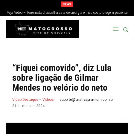
NEWS
Veja Vídeo – Terremoto chacoalha sala de cirurgia e médicos protegem paciente
no Japão; veja
“Fiquei comovido”, diz Lula
sobre ligação de Gilmar
Mendes no velório do neto
suporte@criativapremium.com.br
Vídeo Destaque
Vídeos
31 de maio de 2024