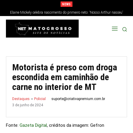
NEWS
Elaine Mickely celebra nascimento do primeiro neto: ‘Nosso Arthur nasceu’
Motorista é preso com droga
escondida em caminhão de
carne no interior de MT
suporte@criativapremium.com.br
Destaques
Policial
3 de junho de 2024
Fonte:
Gazeta Digital
, créditos da imagem: Gefron