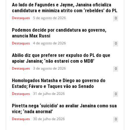
Ao lado de Fagundes e Jayme, Janaina oficializa
candidatura e minimiza atrito com ‘rebeldes’ do PL
Destaques
5 de agosto de 2026
0
Podemos decide por candidatura ao governo,
anuncia Max Russi
Destaques
4 de agosto de 2026
0
Abilio diz que prefere ser expulso do PL do que
apoiar Janaina; ‘não estarei com o MDB’
Destaques
3 de agosto de 2026
0
Homologados Natasha e Diego ao governo do
Estado; Fávaro e Taques vão ao Senado
Destaques
31 de julho de 2026
0
Pivetta nega ‘suicídio’ ao avaliar Janaina como sua
vice; ‘nada anormal’
Destaques
30 de julho de 2026
0