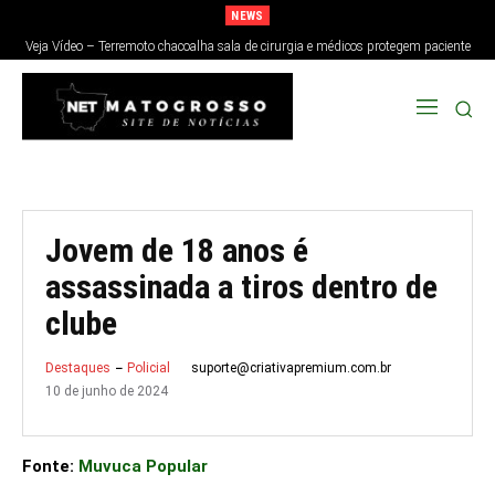
NEWS
Veja Vídeo – Terremoto chacoalha sala de cirurgia e médicos protegem paciente
no Japão; veja
Jovem de 18 anos é
assassinada a tiros dentro de
clube
suporte@criativapremium.com.br
Destaques
Policial
10 de junho de 2024
Fonte:
Muvuca Popular