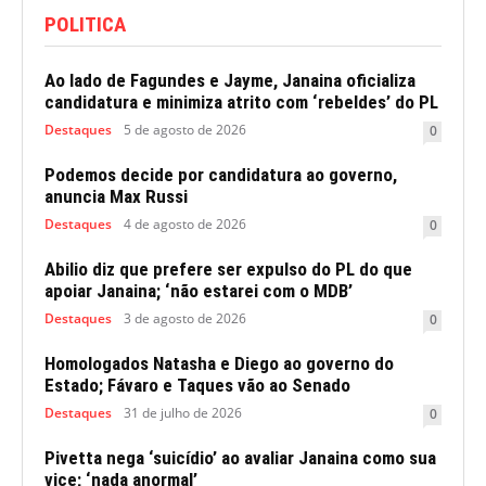
POLITICA
Ao lado de Fagundes e Jayme, Janaina oficializa
candidatura e minimiza atrito com ‘rebeldes’ do PL
Destaques
5 de agosto de 2026
0
Podemos decide por candidatura ao governo,
anuncia Max Russi
Destaques
4 de agosto de 2026
0
Abilio diz que prefere ser expulso do PL do que
apoiar Janaina; ‘não estarei com o MDB’
Destaques
3 de agosto de 2026
0
Homologados Natasha e Diego ao governo do
Estado; Fávaro e Taques vão ao Senado
Destaques
31 de julho de 2026
0
Pivetta nega ‘suicídio’ ao avaliar Janaina como sua
vice; ‘nada anormal’