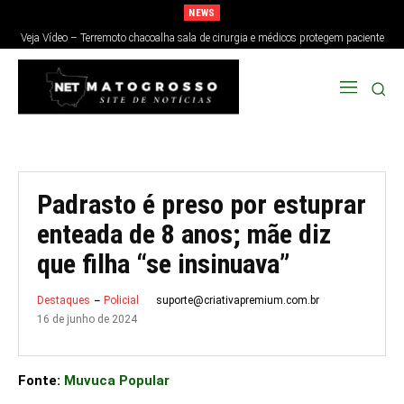
NEWS
Veja Vídeo – Terremoto chacoalha sala de cirurgia e médicos protegem paciente
no Japão; veja
Padrasto é preso por estuprar
enteada de 8 anos; mãe diz
que filha “se insinuava”
suporte@criativapremium.com.br
Destaques
Policial
16 de junho de 2024
Fonte:
Muvuca Popular