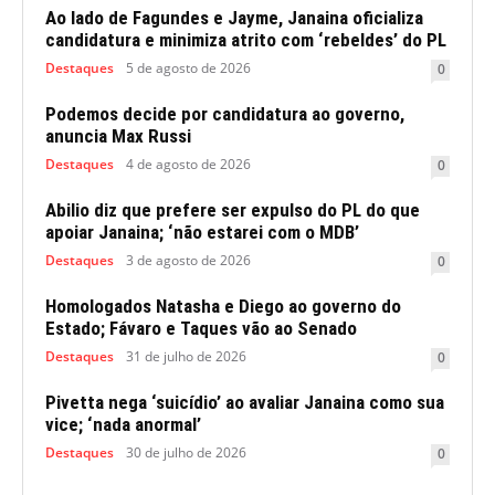
Ao lado de Fagundes e Jayme, Janaina oficializa
candidatura e minimiza atrito com ‘rebeldes’ do PL
Destaques
5 de agosto de 2026
0
Podemos decide por candidatura ao governo,
anuncia Max Russi
Destaques
4 de agosto de 2026
0
Abilio diz que prefere ser expulso do PL do que
apoiar Janaina; ‘não estarei com o MDB’
Destaques
3 de agosto de 2026
0
Homologados Natasha e Diego ao governo do
Estado; Fávaro e Taques vão ao Senado
Destaques
31 de julho de 2026
0
Pivetta nega ‘suicídio’ ao avaliar Janaina como sua
vice; ‘nada anormal’
Destaques
30 de julho de 2026
0