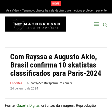
NEWS
Veja Vídeo – Terremoto chacoalha sala de cirurgia e médicos protegem paciente
no Japão; veja
Com Rayssa e Augusto Akio,
Brasil confirma 10 skatistas
classificados para Paris-2024
suporte@criativapremium.com.br
Esportes
24 de junho de 2024
Fonte:
Gazeta Digital
, créditos da imagem: Reprodução