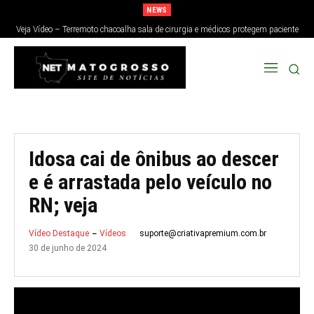
NEWS
Veja Vídeo – Terremoto chacoalha sala de cirurgia e médicos protegem paciente
no Japão; veja
Idosa cai de ônibus ao descer
e é arrastada pelo veículo no
RN; veja
suporte@criativapremium.com.br
Vídeo Destaque
Vídeos
30 de junho de 2024