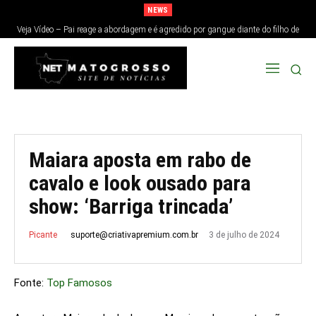
NEWS
Veja Vídeo – Pai reage a abordagem e é agredido por gangue diante do filho de
9 anos em SP
Maiara aposta em rabo de
cavalo e look ousado para
show: ‘Barriga trincada’
3 de julho de 2024
suporte@criativapremium.com.br
Picante
Fonte:
Top Famosos