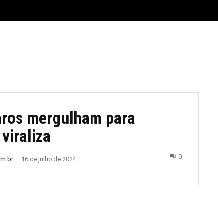
E
MATERIAL LEGAL
CIDADES
ESPORTE
POLÍTICA
aros mergulham para
viraliza
0
om.br
16 de julho de 2024