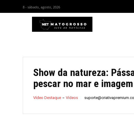
8 - sábado, agosto, 2026
HOM
Show da natureza: Páss
pescar no mar e imagem 
suporte@criativapremium.c
Vídeo Destaque
Vídeos