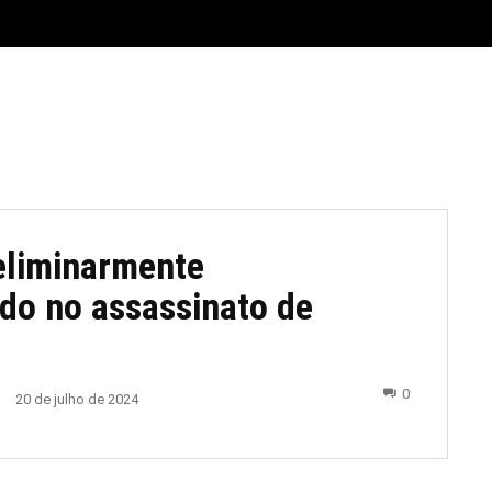
E
MATERIAL LEGAL
CIDADES
ESPORTE
POLÍTICA
reliminarmente
do no assassinato de
0
20 de julho de 2024