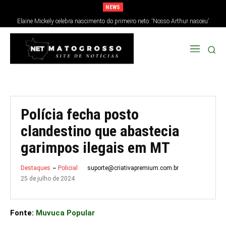
NEWS
Elaine Mickely celebra nascimento do primeiro neto: ‘Nosso Arthur nasceu’
Polícia fecha posto
clandestino que abastecia
garimpos ilegais em MT
suporte@criativapremium.com.br
Destaques
Policial
25 de julho de 2024
Fonte:
Muvuca Popular