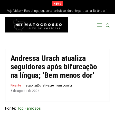
NEWS
Veja Vídeo – Raio atinge jogadores de futebol durante partida na Tailândia; 1
morre e 12 ficam feridos
Andressa Urach atualiza
seguidores após bifurcação
na língua; ‘Bem menos dor’
suporte@criativapremium.com.br
Picante
6 de agosto de 2024
Fonte:
Top Famosos