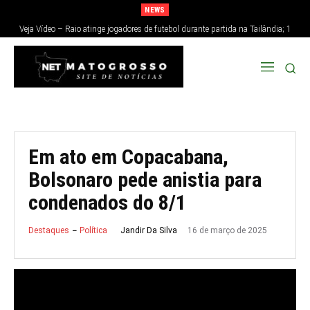
NEWS
Veja Vídeo – Raio atinge jogadores de futebol durante partida na Tailândia; 1
morre e 12 ficam feridos
Em ato em Copacabana,
Bolsonaro pede anistia para
condenados do 8/1
16 de março de 2025
Jandir Da Silva
Destaques
Política