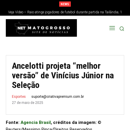
NEWS
Veja Vídeo – Raio atinge jogadores de futebol durante partida na Tailândia; 1
morre e 12 ficam feridos
Ancelotti projeta “melhor
versão” de Vinícius Júnior na
Seleção
suporte@criativapremium.com.br
Esportes
27 de maio de 2025
Fonte:
Agencia Brasil
, créditos da imagem:
©
Reuters/Massimo Pinca/Direitos Reservados