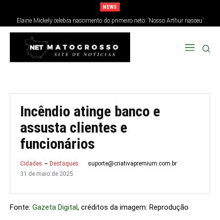
NEWS
Elaine Mickely celebra nascimento do primeiro neto: ‘Nosso Arthur nasceu’
Incêndio atinge banco e
assusta clientes e
funcionários
suporte@criativapremium.com.br
Cidades
Destaques
31 de maio de 2025
Fonte:
Gazeta Digital
, créditos da imagem: Reprodução