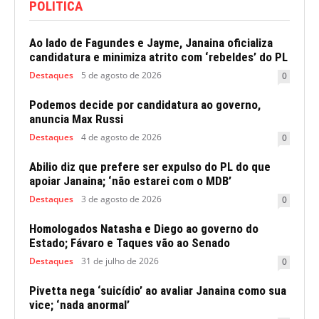
POLITICA
Ao lado de Fagundes e Jayme, Janaina oficializa
candidatura e minimiza atrito com ‘rebeldes’ do PL
Destaques
5 de agosto de 2026
0
Podemos decide por candidatura ao governo,
anuncia Max Russi
Destaques
4 de agosto de 2026
0
Abilio diz que prefere ser expulso do PL do que
apoiar Janaina; ‘não estarei com o MDB’
Destaques
3 de agosto de 2026
0
Homologados Natasha e Diego ao governo do
Estado; Fávaro e Taques vão ao Senado
Destaques
31 de julho de 2026
0
Pivetta nega ‘suicídio’ ao avaliar Janaina como sua
vice; ‘nada anormal’