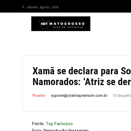
8 - sábado, agosto, 2026
HOM
Xamã se declara para So
Namorados: ‘Atriz se der
suporte@criativapremium.com.br
Picante
13 de junh
Fonte:
Top Famosos
Foto: Reprodução/Instagram