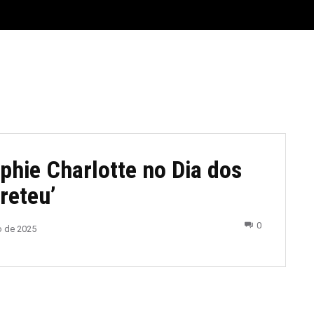
E
MATERIAL LEGAL
CIDADES
ESPORTE
POLÍTICA
phie Charlotte no Dia dos
reteu’
0
o de 2025