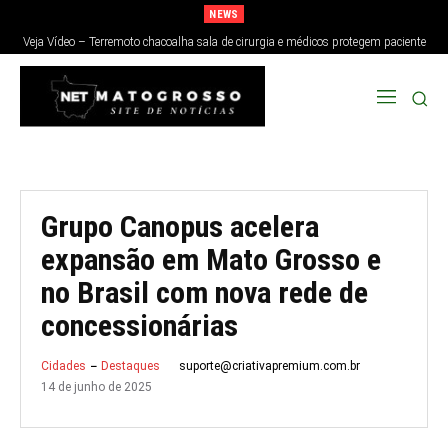
NEWS
Veja Vídeo – Terremoto chacoalha sala de cirurgia e médicos protegem paciente
no Japão; veja
Grupo Canopus acelera
expansão em Mato Grosso e
no Brasil com nova rede de
concessionárias
suporte@criativapremium.com.br
Cidades
Destaques
14 de junho de 2025