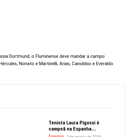
ussia Dortmund, o Fluminense deve mandar a campo:
Hércules, Nonato e Martinelli; Arias, Canobbio e Everaldo.
Tenista Laura Pigossi é
campeã na Espanha...
Esportes
3 de agosto de 2026