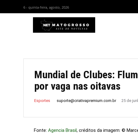
6 - quinta-feira, agosto, 2026
HOM
Mundial de Clubes: Flu
por vaga nas oitavas
suporte@criativapremium.com.br
Esportes
25 de ju
Fonte:
Agencia Brasil
, créditos da imagem: © Marc