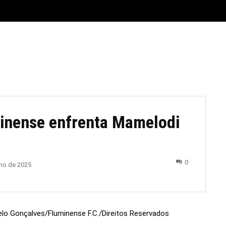
E
MATERIAL LEGAL
CIDADES
ESPORTE
POLÍTICA
minense enfrenta Mamelodi
0
nho de 2025
elo Gonçalves/Fluminense F.C./Direitos Reservados