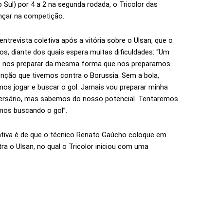
Sul) por 4 a 2 na segunda rodada, o Tricolor das
nçar na competição.
trevista coletiva após a vitória sobre o Ulsan, que o
os, diante dos quais espera muitas dificuldades: “Um
mos nos preparar da mesma forma que nos preparamos
ção que tivemos contra o Borussia. Sem a bola,
os jogar e buscar o gol. Jamais vou preparar minha
versário, mas sabemos do nosso potencial. Tentaremos
emos buscando o gol”.
ativa é de que o técnico Renato Gaúcho coloque em
tra o Ulsan, no qual o Tricolor iniciou com uma