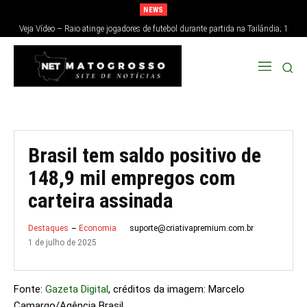
NEWS
Veja Vídeo – Raio atinge jogadores de futebol durante partida na Tailândia; 1
morre e 12 ficam feridos
Brasil tem saldo positivo de
148,9 mil empregos com
carteira assinada
suporte@criativapremium.com.br
Destaques
Economia
1 de julho de 2025
Fonte:
Gazeta Digital
, créditos da imagem: Marcelo
Camargo/Agência Brasil