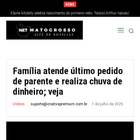
NEWS
Elaine Mickely celebra nascimento do primeiro neto: ‘Nosso Arthur nasceu’
Família atende último pedido
de parente e realiza chuva de
dinheiro; veja
1 de julho de 2025
suporte@criativapremium.com.br
Vídeos