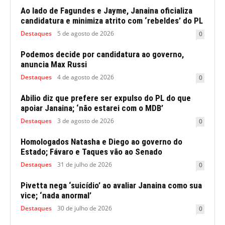
Ao lado de Fagundes e Jayme, Janaina oficializa
candidatura e minimiza atrito com ‘rebeldes’ do PL
Destaques
5 de agosto de 2026
0
Podemos decide por candidatura ao governo,
anuncia Max Russi
Destaques
4 de agosto de 2026
0
Abilio diz que prefere ser expulso do PL do que
apoiar Janaina; ‘não estarei com o MDB’
Destaques
3 de agosto de 2026
0
Homologados Natasha e Diego ao governo do
Estado; Fávaro e Taques vão ao Senado
Destaques
31 de julho de 2026
0
Pivetta nega ‘suicídio’ ao avaliar Janaina como sua
vice; ‘nada anormal’
Destaques
30 de julho de 2026
0