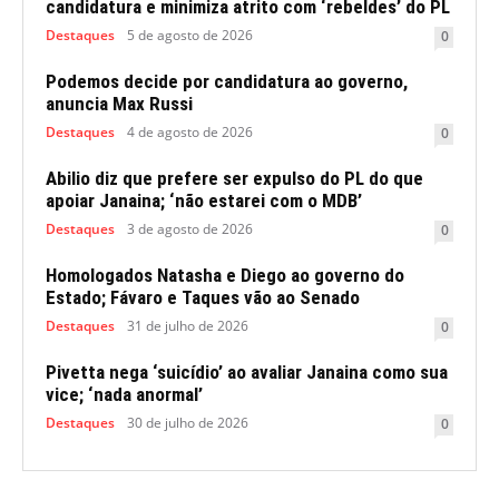
candidatura e minimiza atrito com ‘rebeldes’ do PL
Destaques
5 de agosto de 2026
0
Podemos decide por candidatura ao governo,
anuncia Max Russi
Destaques
4 de agosto de 2026
0
Abilio diz que prefere ser expulso do PL do que
apoiar Janaina; ‘não estarei com o MDB’
Destaques
3 de agosto de 2026
0
Homologados Natasha e Diego ao governo do
Estado; Fávaro e Taques vão ao Senado
Destaques
31 de julho de 2026
0
Pivetta nega ‘suicídio’ ao avaliar Janaina como sua
vice; ‘nada anormal’
Destaques
30 de julho de 2026
0