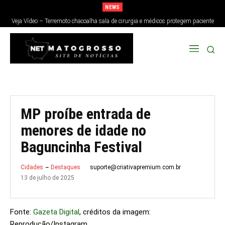
NEWS
Veja Vídeo – Terremoto chacoalha sala de cirurgia e médicos protegem paciente
no Japão; veja
MP proíbe entrada de
menores de idade no
Baguncinha Festival
suporte@criativapremium.com.br
Cidades
Destaques
13 de julho de 2025
Fonte:
Gazeta Digital
, créditos da imagem:
Reprodução/Instagram