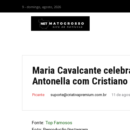
9 - domingo, agosto, 2026
HOM
Maria Cavalcante celebr
Antonella com Cristiano
suporte@criativapremium.com.br
Picante
11 de agos
Fonte:
Top Famosos
Foto: Reprodução/Instagram