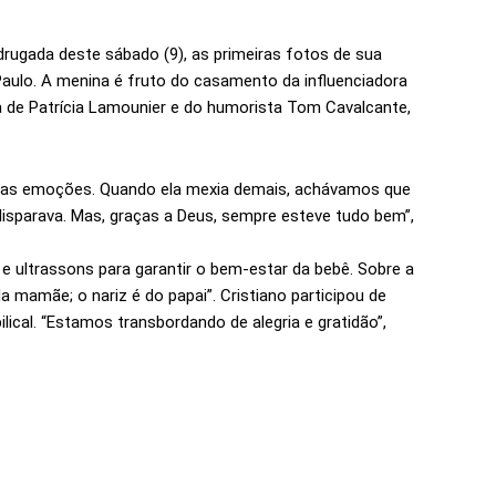
drugada deste sábado (9), as primeiras fotos de sua
o Paulo. A menina é fruto do casamento da influenciadora
ta de Patrícia Lamounier e do humorista Tom Cavalcante,
as emoções. Quando ela mexia demais, achávamos que
 disparava. Mas, graças a Deus, sempre esteve tudo bem”,
e ultrassons para garantir o bem-estar da bebê. Sobre a
 mamãe; o nariz é do papai”. Cristiano participou de
ical. “Estamos transbordando de alegria e gratidão”,