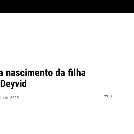
E
MATERIAL LEGAL
CIDADES
ESPORTE
POLÍTICA
a nascimento da filha
 Deyvid
0
to de 2025