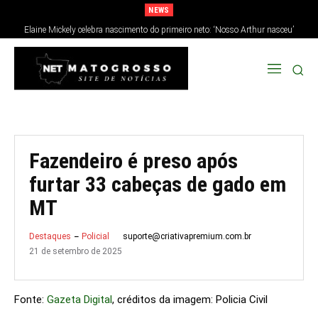
NEWS
Elaine Mickely celebra nascimento do primeiro neto: ‘Nosso Arthur nasceu’
Fazendeiro é preso após
furtar 33 cabeças de gado em
MT
suporte@criativapremium.com.br
Destaques
Policial
21 de setembro de 2025
Fonte:
Gazeta Digital
, créditos da imagem: Policia Civil