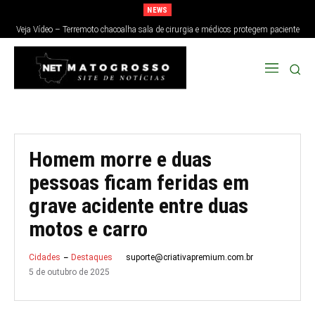
NEWS
Veja Vídeo – Terremoto chacoalha sala de cirurgia e médicos protegem paciente
no Japão; veja
Homem morre e duas
pessoas ficam feridas em
grave acidente entre duas
motos e carro
suporte@criativapremium.com.br
Cidades
Destaques
5 de outubro de 2025