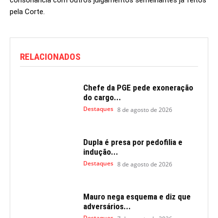
consonância com outros julgamentos semelhantes já feitos
pela Corte.
RELACIONADOS
Chefe da PGE pede exoneração
do cargo...
Destaques
8 de agosto de 2026
Dupla é presa por pedofilia e
indução...
Destaques
8 de agosto de 2026
Mauro nega esquema e diz que
adversários...
Destaques