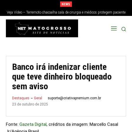
NEWS
Veja Vídeo – Terremoto chacoalha sala de cirurgia e médicos protegem paciente
no Japão; veja
Banco irá indenizar cliente
que teve dinheiro bloqueado
sem aviso
suporte@criativapremium.com.br
Destaques
Geral
23 de outubro de 2025
Fonte:
Gazeta Digital
, créditos da imagem: Marcello Casal
Jr/Agência Brasil