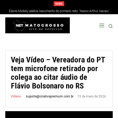
NEWS
Elaine Mickely celebra nascimento do primeiro neto: ‘Nosso Arthur nasceu’
Veja Vídeo – Vereadora do PT
tem microfone retirado por
colega ao citar áudio de
Flávio Bolsonaro no RS
15 de maio de 2026
suporte@criativapremium.com.br
Vídeos