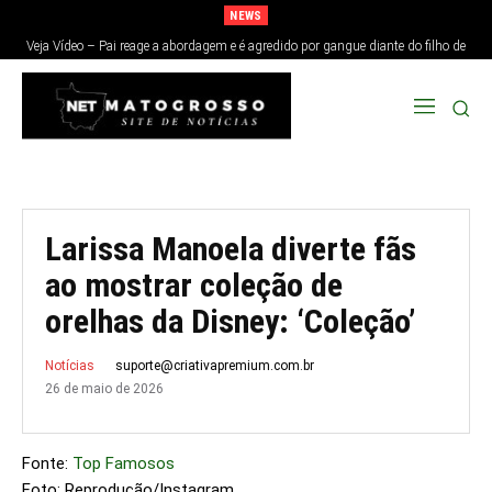
NEWS
Veja Vídeo – Pai reage a abordagem e é agredido por gangue diante do filho de
9 anos em SP
Larissa Manoela diverte fãs
ao mostrar coleção de
orelhas da Disney: ‘Coleção’
suporte@criativapremium.com.br
Notícias
26 de maio de 2026
Fonte:
Top Famosos
Foto: Reprodução/Instagram