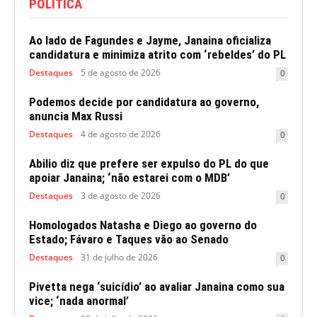
POLITICA
Ao lado de Fagundes e Jayme, Janaina oficializa
candidatura e minimiza atrito com ‘rebeldes’ do PL
Destaques
5 de agosto de 2026
0
Podemos decide por candidatura ao governo,
anuncia Max Russi
Destaques
4 de agosto de 2026
0
Abilio diz que prefere ser expulso do PL do que
apoiar Janaina; ‘não estarei com o MDB’
Destaques
3 de agosto de 2026
0
Homologados Natasha e Diego ao governo do
Estado; Fávaro e Taques vão ao Senado
Destaques
31 de julho de 2026
0
Pivetta nega ‘suicídio’ ao avaliar Janaina como sua
vice; ‘nada anormal’